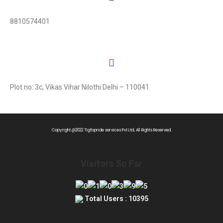
8810574401
Plot no: 3c, Vikas Vihar Nilothi Delhi – 110041
Copyright @2022 TIgfopride services Pvt Ltd, All Rights Reserved.
Visitors So Far
Total Users : 10395