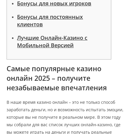
Бонусы для новых игроков
Бонусы для постоянных
клиентов
Лучшие Онлайн-Казино с
Мобильной Версией
Самые популярные казино
онлайн 2025 – получите
незабываемые впечатления
В наше время казино онлайн – это не только способ
заработать деньги, но и возможность испытать эмоции,
которые вы не получите в реальном мире. В этом году
мы собрали для вас список лучших онлайн-казино, где
вы можете играть на деньги и получать реальные