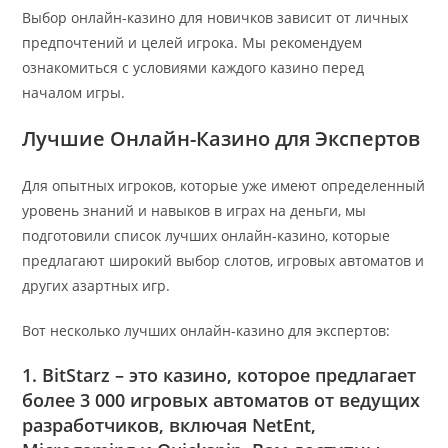
Выбор онлайн-казино для новичков зависит от личных
предпочтений и целей игрока. Мы рекомендуем
ознакомиться с условиями каждого казино перед
началом игры.
Лучшие Онлайн-Казино для Экспертов
Для опытных игроков, которые уже имеют определенный
уровень знаний и навыков в играх на деньги, мы
подготовили список лучших онлайн-казино, которые
предлагают широкий выбор слотов, игровых автоматов и
других азартных игр.
Вот несколько лучших онлайн-казино для экспертов:
1. BitStarz – это казино, которое предлагает
более 3 000 игровых автоматов от ведущих
разработчиков, включая NetEnt,