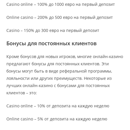
Casino online – 100% до 1000 евро на первый депозит
Online casino – 200% до 500 евро на первый депозит
Casino – 150% до 300 евро на первый депозит
Бонусы для постоянных клиентов
Кроме бонусов для новых игроков, многие онлайн-казино
предлагают бонусы для постоянных клиентов. Эти
бонусы могут быть в виде реферальной программы,
лояльности или других преимуществ. Некоторые из
лучших онлайн-казино с бонусами для постоянных
клиентов – это:
Casino online – 10% от депозита на каждую неделю
Online casino – 5% от депозита на каждую неделю