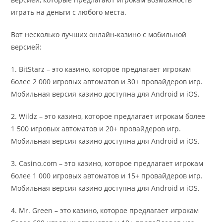
играть на деньги с любого места.
Вот несколько лучших онлайн-казино с мобильной
версией:
1. BitStarz – это казино, которое предлагает игрокам
более 2 000 игровых автоматов и 30+ провайдеров игр.
Мобильная версия казино доступна для Android и iOS.
2. Wildz – это казино, которое предлагает игрокам более
1 500 игровых автоматов и 20+ провайдеров игр.
Мобильная версия казино доступна для Android и iOS.
3. Casino.com – это казино, которое предлагает игрокам
более 1 000 игровых автоматов и 15+ провайдеров игр.
Мобильная версия казино доступна для Android и iOS.
4. Mr. Green – это казино, которое предлагает игрокам