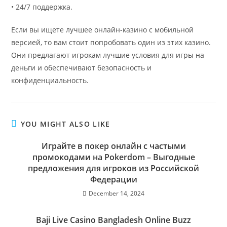
• 24/7 поддержка.
Если вы ищете лучшее онлайн-казино с мобильной
версией, то вам стоит попробовать один из этих казино.
Они предлагают игрокам лучшие условия для игры на
деньги и обеспечивают безопасность и
конфиденциальность.
YOU MIGHT ALSO LIKE
Играйте в покер онлайн с частыми
промокодами на Pokerdom – Выгодные
предложения для игроков из Российской
Федерации
December 14, 2024
Baji Live Casino Bangladesh Online Buzz