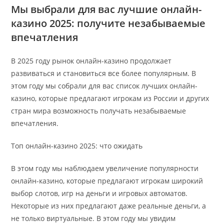
Мы выбрали для вас лучшие онлайн-
казино 2025: получите незабываемые
впечатления
В 2025 году рынок онлайн-казино продолжает
развиваться и становиться все более популярным. В
этом году мы собрали для вас список лучших онлайн-
казино, которые предлагают игрокам из России и других
стран мира возможность получать незабываемые
впечатления.
Топ онлайн-казино 2025: что ожидать
В этом году мы наблюдаем увеличение популярности
онлайн-казино, которые предлагают игрокам широкий
выбор слотов, игр на деньги и игровых автоматов.
Некоторые из них предлагают даже реальные деньги, а
не только виртуальные. В этом году мы увидим