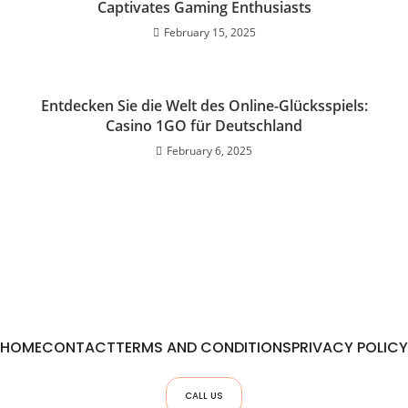
Captivates Gaming Enthusiasts
February 15, 2025
Entdecken Sie die Welt des Online-Glücksspiels:
Casino 1GO für Deutschland
February 6, 2025
HOME
CONTACT
TERMS AND CONDITIONS
PRIVACY POLICY
CALL US