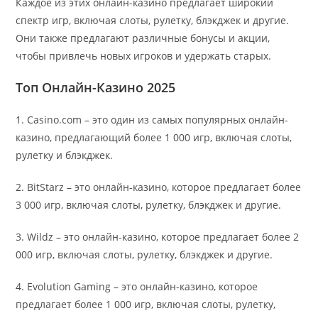
Каждое из этих онлайн-казино предлагает широкий
спектр игр, включая слоты, рулетку, блэкджек и другие.
Они также предлагают различные бонусы и акции,
чтобы привлечь новых игроков и удержать старых.
Топ Онлайн-Казино 2025
1. Casino.com – это один из самых популярных онлайн-
казино, предлагающий более 1 000 игр, включая слоты,
рулетку и блэкджек.
2. BitStarz – это онлайн-казино, которое предлагает более
3 000 игр, включая слоты, рулетку, блэкджек и другие.
3. Wildz – это онлайн-казино, которое предлагает более 2
000 игр, включая слоты, рулетку, блэкджек и другие.
4. Evolution Gaming – это онлайн-казино, которое
предлагает более 1 000 игр, включая слоты, рулетку,