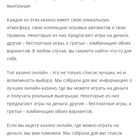
выигрыши.
Каждое из этих казино имеет свою уникальную
атмосферу, свою коллекцию игровых автоматов и свои
правила. Некоторые из них предлагают игры на деньги,
другие – бесплатные игры, а третьи – комбинацию обоих
вариантов. В любом случае, вы сможете найти что-то для
себя.
Топ казино онлайн – это не только список лучших, но и
возможность выбора. Мы собрали для вас информацию о
лучших онлайн-казино, где вы можете играть на деньги
и получать реальные выигрыши. Некоторые из них
предлагают игры на деньги, другие – бесплатные игры, а
третьи – комбинацию обоих вариантов.
Если вы ищете казино онлайн, где можно играть на
деньги, мы вам поможем. Мы собрали для вас список