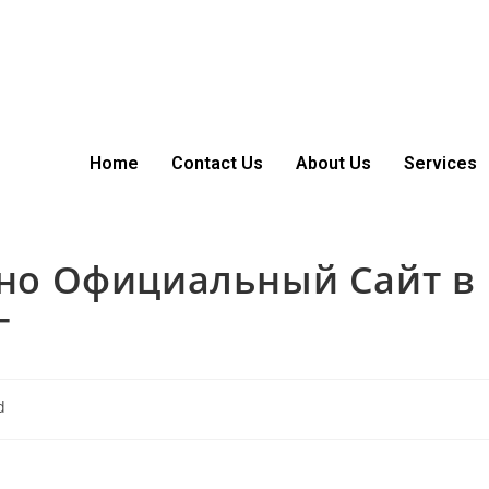
8810574401
Home
Contact Us
About Us
Services
но Официальный Сайт в
Г
d