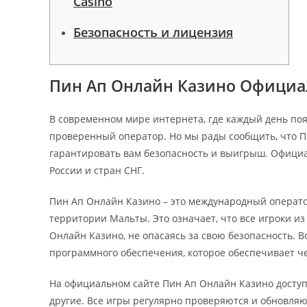
Casino
Безопасность и лицензия
Пин Ап Онлайн Казино Официал
В современном мире интернета, где каждый день по
проверенный оператор. Но мы рады сообщить, что П
гарантировать вам безопасность и выигрыш. Официа
России и стран СНГ.
Пин Ап Онлайн Казино – это международный операто
территории Мальты. Это означает, что все игроки из
Онлайн Казино, не опасаясь за свою безопасность. В
программного обеспечения, которое обеспечивает че
На официальном сайте Пин Ап Онлайн Казино доступн
другие. Все игры регулярно проверяются и обновляю