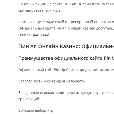
Бонусы и акции на сайте Пин Ап Онлайн Казино такж
мотивировать их к игре.
Если вы ищете надежный и проверенный оператор он
Официальный сайт Пин Ап Онлайн Казино доступен дл
своих страницах!
Пин Ап Онлайн Казино: Официальный
Преимущества официального сайта Pin U
Официальный сайт Pin Up Casino предлагает игрока
Безопасность и конфиденциальность
Все данные игроков защищены от доступа третьих ли
транзакций.
Большой выбор игр