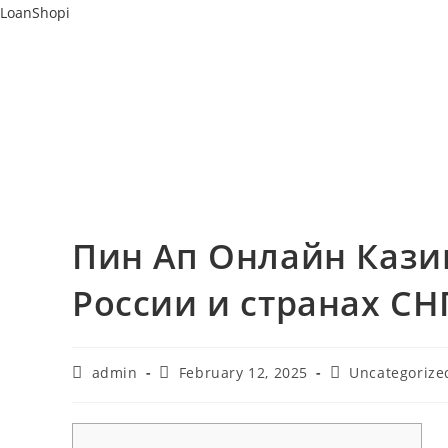
LoanShopi
info@loanshopi.com
Пин Ап Онлайн Кази
России и странах СН
admin
February 12, 2025
Uncategorize