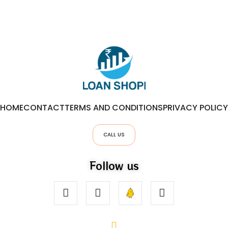
HOME
CONTACT
TERMS AND CONDITIONS
PRIVACY POLICY
CALL US
Follow us