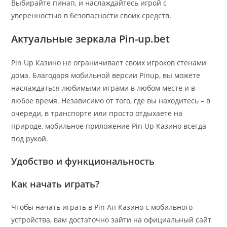
Выбирайте пинап, и наслаждайтесь игрой с
уверенностью в безопасности своих средств.
Актуальные зеркала Pin-up.bet
Pin Up Казино не ограничивает своих игроков стенами
дома. Благодаря мобильной версии Pinup, вы можете
наслаждаться любимыми играми в любом месте и в
любое время. Независимо от того, где вы находитесь – в
очереди, в транспорте или просто отдыхаете на
природе, мобильное приложение Pin Up Казино всегда
под рукой.
Удобство и функциональность
Как начать играть?
Чтобы начать играть в Pin Ап Казино с мобильного
устройства, вам достаточно зайти на официальный сайт