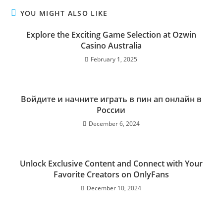
YOU MIGHT ALSO LIKE
Explore the Exciting Game Selection at Ozwin
Casino Australia
February 1, 2025
Войдите и начните играть в пин ап онлайн в
России
December 6, 2024
Unlock Exclusive Content and Connect with Your
Favorite Creators on OnlyFans
December 10, 2024