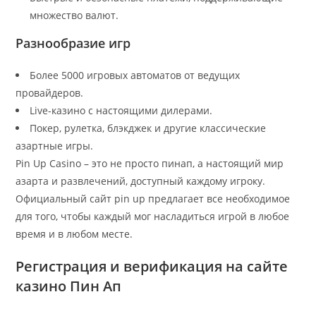
множество валют.
Разнообразие игр
Более 5000 игровых автоматов от ведущих
провайдеров.
Live-казино с настоящими дилерами.
Покер, рулетка, блэкджек и другие классические
азартные игры.
Pin Up Casino – это не просто пинап, а настоящий мир
азарта и развлечений, доступный каждому игроку.
Официальный сайт pin up предлагает все необходимое
для того, чтобы каждый мог насладиться игрой в любое
время и в любом месте.
Регистрация и верификация на сайте
казино Пин Ап