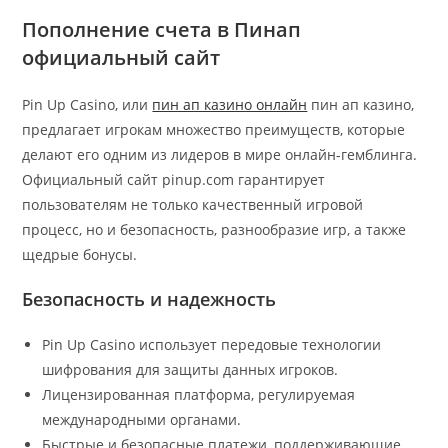
Пополнение счета в Пинап
официальный сайт
Pin Up Casino, или
пин ап казино онлайн
пин ап казино,
предлагает игрокам множество преимуществ, которые
делают его одним из лидеров в мире онлайн-гемблинга.
Официальный сайт pinup.com гарантирует
пользователям не только качественный игровой
процесс, но и безопасность, разнообразие игр, а также
щедрые бонусы.
Безопасность и надежность
Pin Up Casino использует передовые технологии
шифрования для защиты данных игроков.
Лицензированная платформа, регулируемая
международными органами.
Быстрые и безопасные платежи, поддерживающие