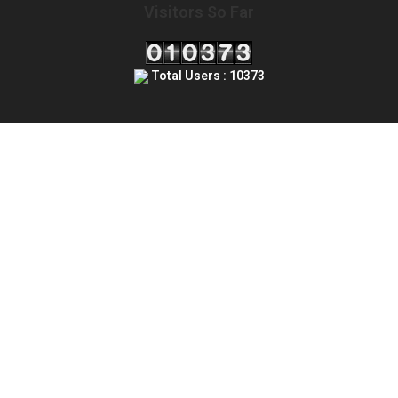
Visitors So Far
Total Users : 10373