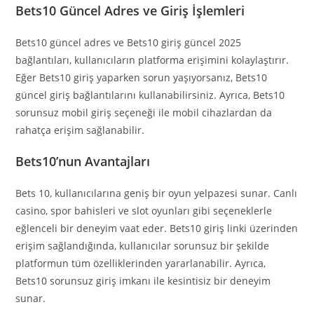
Bets10 Güncel Adres ve Giriş İşlemleri
Bets10 güncel adres ve Bets10 giriş güncel 2025
bağlantıları, kullanıcıların platforma erişimini kolaylaştırır.
Eğer Bets10 giriş yaparken sorun yaşıyorsanız, Bets10
güncel giriş bağlantılarını kullanabilirsiniz. Ayrıca, Bets10
sorunsuz mobil giriş seçeneği ile mobil cihazlardan da
rahatça erişim sağlanabilir.
Bets10’nun Avantajları
Bets 10, kullanıcılarına geniş bir oyun yelpazesi sunar. Canlı
casino, spor bahisleri ve slot oyunları gibi seçeneklerle
eğlenceli bir deneyim vaat eder. Bets10 giriş linki üzerinden
erişim sağlandığında, kullanıcılar sorunsuz bir şekilde
platformun tüm özelliklerinden yararlanabilir. Ayrıca,
Bets10 sorunsuz giriş imkanı ile kesintisiz bir deneyim
sunar.