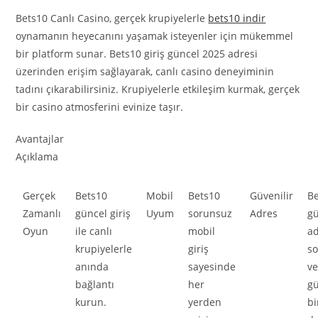
Bets10 Canlı Casino, gerçek krupiyelerle
bets10 indir
oynamanın heyecanını yaşamak isteyenler için mükemmel
bir platform sunar. Bets10 giriş güncel 2025 adresi
üzerinden erişim sağlayarak, canlı casino deneyiminin
tadını çıkarabilirsiniz. Krupiyelerle etkileşim kurmak, gerçek
bir casino atmosferini evinize taşır.
Avantajlar
Açıklama
Gerçek
Bets10
Mobil
Bets10
Güvenilir
B
Zamanlı
güncel giriş
Uyum
sorunsuz
Adres
g
Oyun
ile canlı
mobil
ad
krupiyelerle
giriş
s
anında
sayesinde
v
bağlantı
her
gü
kurun.
yerden
bi