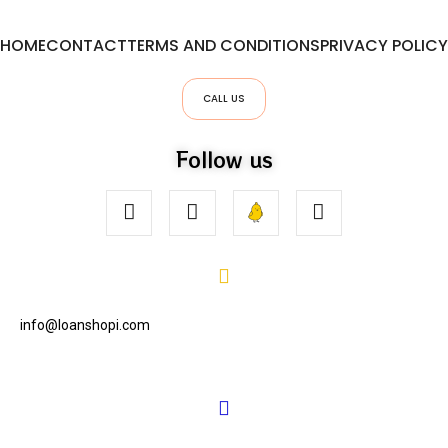
HOME
CONTACT
TERMS AND CONDITIONS
PRIVACY POLICY
CALL US
Follow us
info@loanshopi.com