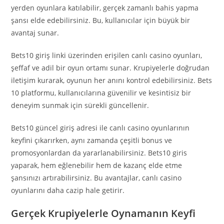
yerden oyunlara katılabilir, gerçek zamanlı bahis yapma
şansı elde edebilirsiniz. Bu, kullanıcılar için büyük bir
avantaj sunar.
Bets10 giriş linki üzerinden erişilen canlı casino oyunları,
şeffaf ve adil bir oyun ortamı sunar. Krupiyelerle doğrudan
iletişim kurarak, oyunun her anını kontrol edebilirsiniz. Bets
10 platformu, kullanıcılarına güvenilir ve kesintisiz bir
deneyim sunmak için sürekli güncellenir.
Bets10 güncel giriş adresi ile canlı casino oyunlarının
keyfini çıkarırken, aynı zamanda çeşitli bonus ve
promosyonlardan da yararlanabilirsiniz. Bets10 giris
yaparak, hem eğlenebilir hem de kazanç elde etme
şansınızı artırabilirsiniz. Bu avantajlar, canlı casino
oyunlarını daha cazip hale getirir.
Gerçek Krupiyelerle Oynamanın Keyfi