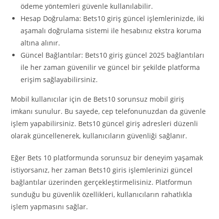
ödeme yöntemleri güvenle kullanılabilir.
Hesap Doğrulama: Bets10 giriş güncel işlemlerinizde, iki
aşamalı doğrulama sistemi ile hesabınız ekstra koruma
altına alınır.
Güncel Bağlantılar: Bets10 giriş güncel 2025 bağlantıları
ile her zaman güvenilir ve güncel bir şekilde platforma
erişim sağlayabilirsiniz.
Mobil kullanıcılar için de Bets10 sorunsuz mobil giriş
imkanı sunulur. Bu sayede, cep telefonunuzdan da güvenle
işlem yapabilirsiniz. Bets10 güncel giriş adresleri düzenli
olarak güncellenerek, kullanıcıların güvenliği sağlanır.
Eğer Bets 10 platformunda sorunsuz bir deneyim yaşamak
istiyorsanız, her zaman Bets10 giris işlemlerinizi güncel
bağlantılar üzerinden gerçekleştirmelisiniz. Platformun
sunduğu bu güvenlik özellikleri, kullanıcıların rahatlıkla
işlem yapmasını sağlar.