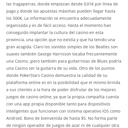
las tragaperras, donde empiezan desde 0,01€ por línea de
pago y donde las apuestas máximas pueden llegar hasta
los 500€. La información se encuentra adecuadamente
organizada y es de fácil acceso. Hasta el momento han
conseguido implantar la cultura del casino en esta
provincia, una opción que no existía y que ha tenido una
gran acogida. Claro los sonidos simples de los Beatles son
suaves también George Harrisson tocaba frecuentemente
una Casino, ¡pero también para guitarristas de Blues podría
una Casino ser la guitarra de su vida. Otro de los puntos
donde PokerStars Casino demuestra la calidad de su
plataforma online es en la posibilidad que el mismo brinda
a sus clientes a la hora de poder disfrutar de los mejores
juegos de casino online, ya que la propia compañía cuenta
con una app propia disponible tanto para dispositivos
inteligentes que funcionan con sistema operativo IOS como
Android. Bono de bienvenida de hasta $5. No forma parte
de ningún operador de juegos de azar ni de cualquier otra