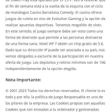
el fin de semana está a la vuelta de la esquina con el ciclo
de monólogos Casino Barcelona Comedy. El casino ofrece
juegos de ruleta en vivo de Evolution Gaming y la opción de
realizar apuestas deportivas. Tenemos mogollón de slots.
En este sentido, el juego siempre debe ser visto como una
forma de diversión que permite a las personas distraerse
de una forma sana. Nivel VIP 7 obtén un chip gratis de 5 €.
Dado que su dirección IP puede ser asociada a su país, nos
vemos obligados a excluirle de la participación en nuestra
oferta de juego. Los depósitos y retiros mínimos son de 10€,
independientemente de la opción elegida.
Nota Importante:
© 2001 2023 Todos los derechos reservados. El cliente lo es
todo y por ello, la política de Juego Responsable es uno de
los pilares de la empresa. Las Cookies propias son aquellas
Cookies que son enviadas a tu ordenador y gestionadas