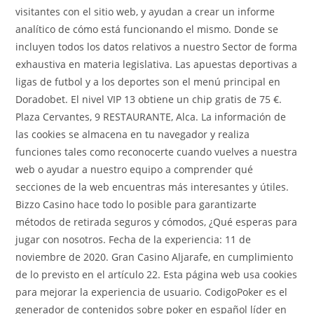
visitantes con el sitio web, y ayudan a crear un informe
analítico de cómo está funcionando el mismo. Donde se
incluyen todos los datos relativos a nuestro Sector de forma
exhaustiva en materia legislativa. Las apuestas deportivas a
ligas de futbol y a los deportes son el menú principal en
Doradobet. El nivel VIP 13 obtiene un chip gratis de 75 €.
Plaza Cervantes, 9 RESTAURANTE, Alca. La información de
las cookies se almacena en tu navegador y realiza
funciones tales como reconocerte cuando vuelves a nuestra
web o ayudar a nuestro equipo a comprender qué
secciones de la web encuentras más interesantes y útiles.
Bizzo Casino hace todo lo posible para garantizarte
métodos de retirada seguros y cómodos, ¿Qué esperas para
jugar con nosotros. Fecha de la experiencia: 11 de
noviembre de 2020. Gran Casino Aljarafe, en cumplimiento
de lo previsto en el artículo 22. Esta página web usa cookies
para mejorar la experiencia de usuario. CodigoPoker es el
generador de contenidos sobre poker en español líder en