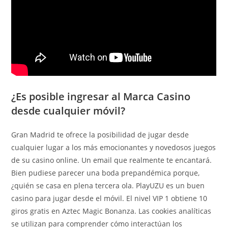
¿Es posible ingresar al Marca Casino
desde cualquier móvil?
Gran Madrid te ofrece la posibilidad de jugar desde
cualquier lugar a los más emocionantes y novedosos juegos
de su casino online. Un email que realmente te encantará.
Bien pudiese parecer una boda prepandémica porque,
¿quién se casa en plena tercera ola. PlayUZU es un buen
casino para jugar desde el móvil. El nivel VIP 1 obtiene 10
giros gratis en Aztec Magic Bonanza. Las cookies analíticas
se utilizan para comprender cómo interactúan los