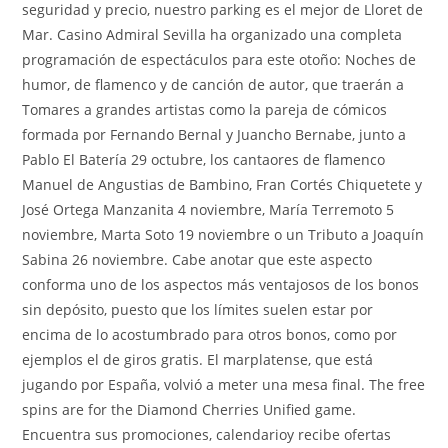
seguridad y precio, nuestro parking es el mejor de Lloret de
Mar. Casino Admiral Sevilla ha organizado una completa
programación de espectáculos para este otoño: Noches de
humor, de flamenco y de canción de autor, que traerán a
Tomares a grandes artistas como la pareja de cómicos
formada por Fernando Bernal y Juancho Bernabe, junto a
Pablo El Batería 29 octubre, los cantaores de flamenco
Manuel de Angustias de Bambino, Fran Cortés Chiquetete y
José Ortega Manzanita 4 noviembre, María Terremoto 5
noviembre, Marta Soto 19 noviembre o un Tributo a Joaquín
Sabina 26 noviembre. Cabe anotar que este aspecto
conforma uno de los aspectos más ventajosos de los bonos
sin depósito, puesto que los límites suelen estar por
encima de lo acostumbrado para otros bonos, como por
ejemplos el de giros gratis. El marplatense, que está
jugando por España, volvió a meter una mesa final. The free
spins are for the Diamond Cherries Unified game.
Encuentra sus promociones, calendarioy recibe ofertas