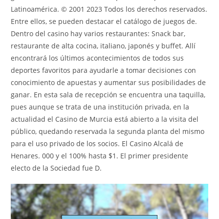
Latinoamérica. © 2001 2023 Todos los derechos reservados.
Entre ellos, se pueden destacar el catálogo de juegos de.
Dentro del casino hay varios restaurantes: Snack bar,
restaurante de alta cocina, italiano, japonés y buffet. Allí
encontrará los últimos acontecimientos de todos sus
deportes favoritos para ayudarle a tomar decisiones con
conocimiento de apuestas y aumentar sus posibilidades de
ganar. En esta sala de recepción se encuentra una taquilla,
pues aunque se trata de una institución privada, en la
actualidad el Casino de Murcia está abierto a la visita del
público, quedando reservada la segunda planta del mismo
para el uso privado de los socios. El Casino Alcalá de
Henares. 000 y el 100% hasta $1. El primer presidente
electo de la Sociedad fue D.